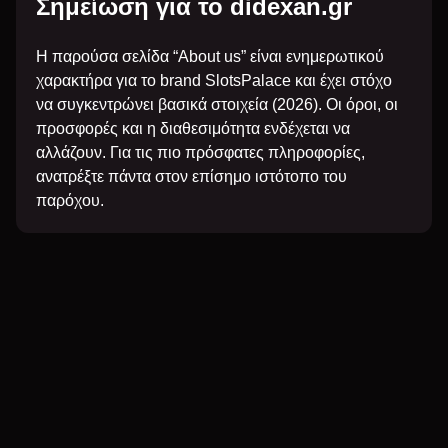
Σημείωση για το didexan.gr
Η παρούσα σελίδα “About us” είναι ενημερωτικού
χαρακτήρα για το brand SlotsPalace και έχει στόχο
να συγκεντρώνει βασικά στοιχεία (2026). Οι όροι, οι
προσφορές και η διαθεσιμότητα ενδέχεται να
αλλάζουν. Για τις πιο πρόσφατες πληροφορίες,
ανατρέξτε πάντα στον επίσημο ιστότοπο του
παρόχου.