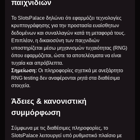
παιχνιδιών
Το SlotsPalace δηλώνει ότι εφαρμόζει τεχνολογίες
κρυπτογράφησης για την προστασία ευαίσθητων
δεδομένων και συναλλαγών κατά τη μεταφορά τους.
Επιπλέον, η δικαιοσύνη των παιχνιδιών
υποστηρίζεται μέσω μηχανισμών τυχαιότητας (RNG)
όπου εφαρμόζεται, ώστε τα αποτελέσματα να είναι
τυχαία και απρόβλεπτα.
Σημείωση:
Οι πληροφορίες σχετικά με ανεξάρτητο
RNG testing δεν αναφέρονται ρητά στα διαθέσιμα
στοιχεία.
Άδειες & κανονιστική
συμμόρφωση
Σύμφωνα με τις διαθέσιμες πληροφορίες, το
SlotsPalace λειτουργεί υπό ρυθμιστικό πλαίσιο με