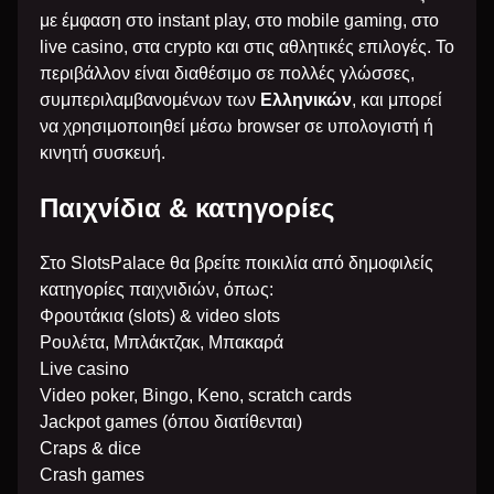
με έμφαση στο instant play, στο mobile gaming, στο
live casino, στα crypto και στις αθλητικές επιλογές. Το
περιβάλλον είναι διαθέσιμο σε πολλές γλώσσες,
συμπεριλαμβανομένων των
Ελληνικών
, και μπορεί
να χρησιμοποιηθεί μέσω browser σε υπολογιστή ή
κινητή συσκευή.
Παιχνίδια & κατηγορίες
Στο SlotsPalace θα βρείτε ποικιλία από δημοφιλείς
κατηγορίες παιχνιδιών, όπως:
Φρουτάκια (slots) & video slots
Ρουλέτα, Μπλάκτζακ, Μπακαρά
Live casino
Video poker, Bingo, Keno, scratch cards
Jackpot games (όπου διατίθενται)
Craps & dice
Crash games