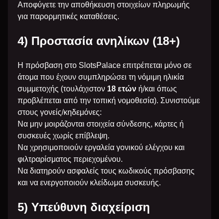
Αποφύγετε την αποθήκευση στοιχείων πληρωμής
για παρορμητικές καταθέσεις.
4) Προστασία ανηλίκων (18+)
Η πρόσβαση στο SlotsPalace επιτρέπεται μόνο σε
άτομα που έχουν συμπληρώσει τη νόμιμη ηλικία
συμμετοχής (τουλάχιστον
18 ετών
ή/και όπως
προβλέπεται από την τοπική νομοθεσία). Συνιστούμε
στους γονείς/κηδεμόνες:
Να μην μοιράζονται στοιχεία σύνδεσης, κάρτες ή
συσκευές χωρίς επίβλεψη.
Να χρησιμοποιούν εργαλεία γονικού ελέγχου και
φιλτραρίσματος περιεχομένου.
Να διατηρούν ασφαλείς τους κωδικούς πρόσβασης
και να ενεργοποιούν κλείδωμα συσκευής.
5) Υπεύθυνη διαχείριση