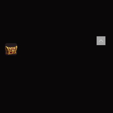
Γενικά
Καζίνο
Αθλητικά
Live Casino
Προσφορές
Χαρακτηριστικά