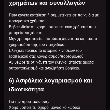
χρημάτων και συναλλαγών
Πριν κάνετε κατάθεση ή συμμετέχετε σε παιχνίδια με
πραγματικά χρήματα:
Βεβαιωθείτε ότι χρησιμοποιείτε μόνο χρήματα που
μπορείτε να χάσετε.
Μην χρησιμοποιείτε πιστώσεις/δανεισμό ως τρόπο
χρηματοδότησης του παιχνιδιού.
Ελέγχετε τακτικά το ιστορικό κινήσεων του
τραπεζικού σας λογαριασμού/πορτοφολιού.
Αν θεωρείτε ότι χάνετε τον έλεγχο, ζητήστε άμεσα
αυτοαποκλεισμό και αναζητήστε βοήθεια.
6) Ασφάλεια λογαριασμού και
ιδιωτικότητα
Για την προστασία σας:
Χρησιμοποιείτε ισχυρό, μοναδικό κωδικό