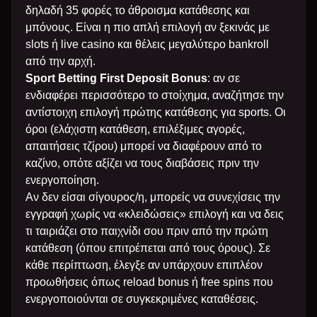
δηλαδή 35 φορές το άθροισμα κατάθεσης και
μπόνους. Είναι η πιο απλή επιλογή αν ξεκινάς με
slots ή live casino και θέλεις μεγαλύτερο bankroll
από την αρχή.
Sport Betting First Deposit Bonus
: αν σε
ενδιαφέρει περισσότερο το στοίχημα, αναζήτησε την
αντίστοιχη επιλογή πρώτης κατάθεσης για sports. Οι
όροι (ελάχιστη κατάθεση, επιλέξιμες αγορές,
απαιτήσεις τζίρου) μπορεί να διαφέρουν από το
καζίνο, οπότε αξίζει να τους διαβάσεις πριν την
ενεργοποίηση.
Αν δεν είσαι σίγουρος/η, μπορείς να συνεχίσεις την
εγγραφή χωρίς να «κλειδώσεις» επιλογή και να δεις
τι ταιριάζει στο παιχνίδι σου πριν από την πρώτη
κατάθεση (όπου επιτρέπεται από τους όρους). Σε
κάθε περίπτωση, έλεγξε αν υπάρχουν επιπλέον
προωθήσεις όπως reload bonus ή free spins που
ενεργοποιούνται σε συγκεκριμένες καταθέσεις.