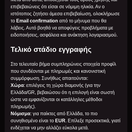
επιβεβαιώνεις ότι είσαι σε νόμιμη ηλικία. Αν ο
ιστότοπος ζητήσει άμεσα επιβεβαίωση, ολοκλήρωσε
το
Email confirmation
από το μήνυμα που θα
λάβεις. Αυτό βοηθά να αποφύγεις προβλήματα με
ειδοποιήσεις, ασφάλεια και ανάκτηση λογαριασμού.
Τελικό στάδιο εγγραφής
Στο τελευταίο βήμα συμπληρώνεις στοιχεία προφίλ
που συνδέονται με πληρωμές και κανονιστική
συμμόρφωση. Συνήθως απαιτούνται:
Χώρα
: επιλέγεις τη χώρα διαμονής (για την
Ελλάδα/GR, βεβαιώσου ότι η επιλογή είναι σωστή
ώστε να εμφανίζονται οι κατάλληλες μέθοδοι
πληρωμής).
Νόμισμα
: για παίκτες από Ελλάδα, το πιο
συνηθισμένο είναι το
EUR
. Επίλεξε προσεκτικά, γιατί
ενδέχεται να μην αλλάζει εύκολα μετά.