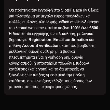
Θα πρότεινα την εγγραφή στο SlotsPalace αν θέλεις
μια πλατφόρμα με μεγάλο εύρος παιχνιδιών και
πολλές επιλογές πληρωμής, ειδικά αν σε ενδιαφέρει
το κλασικό welcome πακέτο καζίνο
100% έως €500
.
Η διαδικασία εγγραφής είναι ξεκάθαρη, με λογικά
βήματα για
Registration
,
Email confirmation
και
πιθανή
Account verification
, κάτι που βοηθά στη
μελλοντική ομαλή ανάληψη. Τα βασικά
πλεονεκτήματα είναι η γρήγορη δημιουργία
λογαριασμού, η υποστήριξη πολλών μεθόδων
κατάθεσης (και crypto) και το ότι μπορείς να
ξεκινήσεις να παίζεις άμεσα μετά την πρώτη
κατάθεση, αρκεί να έχεις ελέγξει τους όρους των
μπόνους και τους περιορισμούς χώρας.