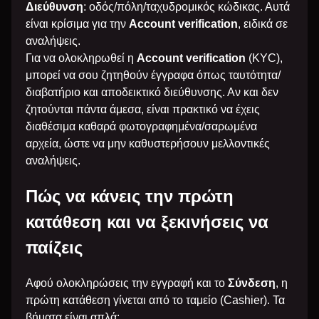
Διεύθυνση
: οδός/πόλη/ταχυδρομικός κώδικας. Αυτά
είναι κρίσιμα για την
Account verification
, ειδικά σε
αναλήψεις.
Για να ολοκληρωθεί η
Account verification
(KYC),
μπορεί να σου ζητηθούν έγγραφα όπως ταυτότητα/
διαβατήριο και αποδεικτικό διεύθυνσης. Αν και δεν
ζητούνται πάντα άμεσα, είναι πρακτικό να έχεις
διαθέσιμα καθαρά φωτογραφημένα/σαρωμένα
αρχεία, ώστε να μην καθυστερήσουν μελλοντικές
αναλήψεις.
Πώς να κάνεις την πρώτη
κατάθεση και να ξεκινήσεις να
παίζεις
Αφού ολοκληρώσεις την εγγραφή και το
Σύνδεση
, η
πρώτη κατάθεση γίνεται από το ταμείο (Cashier). Τα
βήματα είναι απλά: