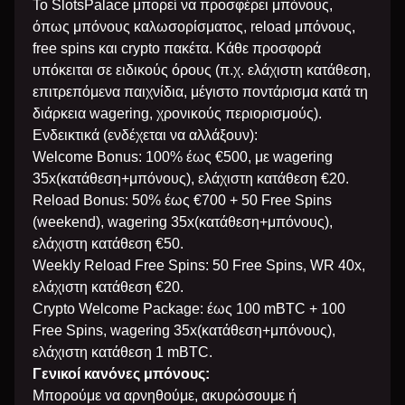
Το SlotsPalace μπορεί να προσφέρει μπόνους,
όπως μπόνους καλωσορίσματος, reload μπόνους,
free spins και crypto πακέτα. Κάθε προσφορά
υπόκειται σε ειδικούς όρους (π.χ. ελάχιστη κατάθεση,
επιτρεπόμενα παιχνίδια, μέγιστο ποντάρισμα κατά τη
διάρκεια wagering, χρονικούς περιορισμούς).
Ενδεικτικά (ενδέχεται να αλλάξουν):
Welcome Bonus: 100% έως €500, με wagering
35x(κατάθεση+μπόνους), ελάχιστη κατάθεση €20.
Reload Bonus: 50% έως €700 + 50 Free Spins
(weekend), wagering 35x(κατάθεση+μπόνους),
ελάχιστη κατάθεση €50.
Weekly Reload Free Spins: 50 Free Spins, WR 40x,
ελάχιστη κατάθεση €20.
Crypto Welcome Package: έως 100 mBTC + 100
Free Spins, wagering 35x(κατάθεση+μπόνους),
ελάχιστη κατάθεση 1 mBTC.
Γενικοί κανόνες μπόνους:
Μπορούμε να αρνηθούμε, ακυρώσουμε ή