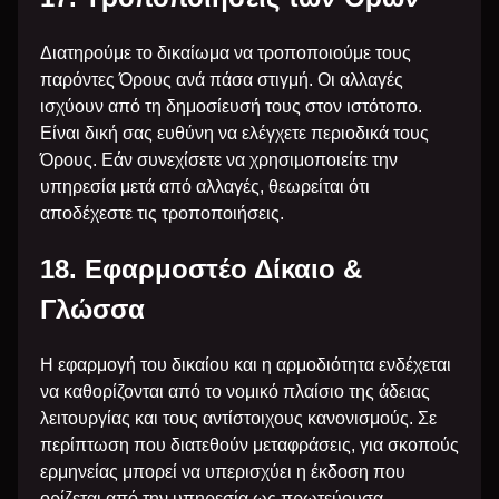
Διατηρούμε το δικαίωμα να τροποποιούμε τους
παρόντες Όρους ανά πάσα στιγμή. Οι αλλαγές
ισχύουν από τη δημοσίευσή τους στον ιστότοπο.
Είναι δική σας ευθύνη να ελέγχετε περιοδικά τους
Όρους. Εάν συνεχίσετε να χρησιμοποιείτε την
υπηρεσία μετά από αλλαγές, θεωρείται ότι
αποδέχεστε τις τροποποιήσεις.
18. Εφαρμοστέο Δίκαιο &
Γλώσσα
Η εφαρμογή του δικαίου και η αρμοδιότητα ενδέχεται
να καθορίζονται από το νομικό πλαίσιο της άδειας
λειτουργίας και τους αντίστοιχους κανονισμούς. Σε
περίπτωση που διατεθούν μεταφράσεις, για σκοπούς
ερμηνείας μπορεί να υπερισχύει η έκδοση που
ορίζεται από την υπηρεσία ως πρωτεύουσα.