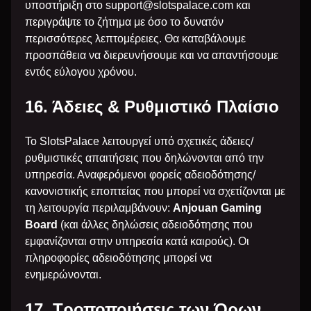
υποστήριξη στο
support@slotspalace.com
και
περιγράψτε το ζήτημα με όσο το δυνατόν
περισσότερες λεπτομέρειες. Θα καταβάλουμε
προσπάθεια να διερευνήσουμε και να απαντήσουμε
εντός εύλογου χρόνου.
16. Άδειες & Ρυθμιστικό Πλαίσιο
Το SlotsPalace λειτουργεί υπό σχετικές άδειες/
ρυθμιστικές απαιτήσεις που δηλώνονται από την
υπηρεσία. Αναφερόμενοι φορείς αδειοδότησης/
κανονιστικής εποπτείας που μπορεί να σχετίζονται με
τη λειτουργία περιλαμβάνουν:
Anjouan Gaming
Board
(και άλλες δηλώσεις αδειοδότησης που
εμφανίζονται στην υπηρεσία κατά καιρούς). Οι
πληροφορίες αδειοδότησης μπορεί να
ενημερώνονται.
17. Τροποποιήσεις των Όρων