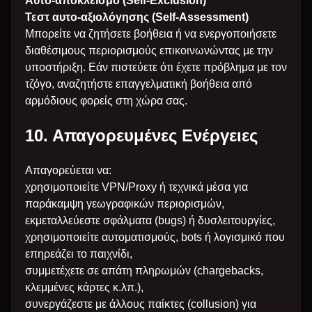
Αυτο-αποκλεισμό (Self-Exclusion)
Τεστ αυτο-αξιολόγησης (Self-Assessment)
Μπορείτε να ζητήσετε βοήθεια ή να ενεργοποιήσετε
διαθέσιμους περιορισμούς επικοινωνώντας με την
υποστήριξη. Εάν πιστεύετε ότι έχετε πρόβλημα με τον
τζόγο, αναζητήστε επαγγελματική βοήθεια από
αρμόδιους φορείς στη χώρα σας.
10. Απαγορευμένες Ενέργειες
Απαγορεύεται να:
χρησιμοποιείτε VPN/Proxy ή τεχνικά μέσα για
παράκαμψη γεωγραφικών περιορισμών,
εκμεταλλεύεστε σφάλματα (bugs) ή δυσλειτουργίες,
χρησιμοποιείτε αυτοματισμούς, bots ή λογισμικό που
επηρεάζει το παιχνίδι,
συμμετέχετε σε απάτη πληρωμών (chargebacks,
κλεμμένες κάρτες κ.λπ.),
συνεργάζεστε με άλλους παίκτες (collusion) για