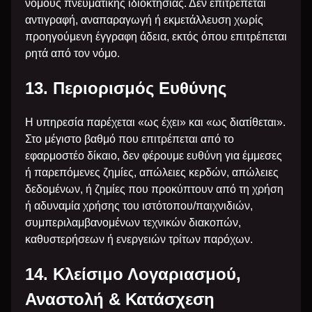
νόμους πνευματικής ιδιοκτησίας. Δεν επιτρέπεται
αντιγραφή, αναπαραγωγή ή εκμετάλλευση χωρίς
προηγούμενη έγγραφη άδεια, εκτός όπου επιτρέπεται
ρητά από τον νόμο.
13. Περιορισμός Ευθύνης
Η υπηρεσία παρέχεται «ως έχει» και «ως διατίθεται».
Στο μέγιστο βαθμό που επιτρέπεται από το
εφαρμοστέο δίκαιο, δεν φέρουμε ευθύνη για έμμεσες
ή παρεπόμενες ζημίες, απώλειες κερδών, απώλειες
δεδομένων, ή ζημίες που προκύπτουν από τη χρήση
ή αδυναμία χρήσης του ιστότοπου/παιχνιδιών,
συμπεριλαμβανομένων τεχνικών διακοπών,
καθυστερήσεων ή ενεργειών τρίτων παρόχων.
14. Κλείσιμο Λογαριασμού,
Αναστολή & Κατάσχεση