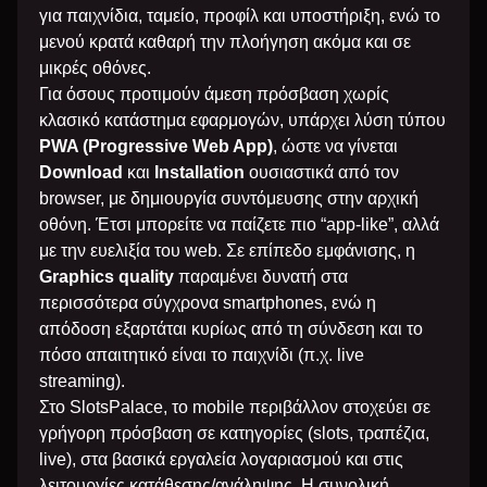
για παιχνίδια, ταμείο, προφίλ και υποστήριξη, ενώ το
μενού κρατά καθαρή την πλοήγηση ακόμα και σε
μικρές οθόνες.
Για όσους προτιμούν άμεση πρόσβαση χωρίς
κλασικό κατάστημα εφαρμογών, υπάρχει λύση τύπου
PWA (Progressive Web App)
, ώστε να γίνεται
Download
και
Installation
ουσιαστικά από τον
browser, με δημιουργία συντόμευσης στην αρχική
οθόνη. Έτσι μπορείτε να παίζετε πιο “app-like”, αλλά
με την ευελιξία του web. Σε επίπεδο εμφάνισης, η
Graphics quality
παραμένει δυνατή στα
περισσότερα σύγχρονα smartphones, ενώ η
απόδοση εξαρτάται κυρίως από τη σύνδεση και το
πόσο απαιτητικό είναι το παιχνίδι (π.χ. live
streaming).
Στο SlotsPalace, το mobile περιβάλλον στοχεύει σε
γρήγορη πρόσβαση σε κατηγορίες (slots, τραπέζια,
live), στα βασικά εργαλεία λογαριασμού και στις
λειτουργίες κατάθεσης/ανάληψης. Η συνολική