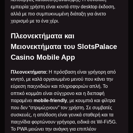
εμπειρία χρήστη είναι κοντά στην desktop έκδοση,
αλλά με πιο συμπυκνωμένη διάταξη για άνετο
χειρισμό με το ένα χέρι.
Πλεονεκτήματα και
Μειονεκτήματα του SlotsPalace
Casino Mobile App
Πλεονεκτήματα:
Η πρόσβαση είναι γρήγορη από
κινητό, με καλά οργανωμένο μενού που κάνει την
εύρεση παιχνιδιών και πληροφοριών απλή. Το
οπτικό κομμάτι είναι σύγχρονο και η διεπαφή
παραμένει
mobile-friendly
, με κουμπιά και φίλτρα
που δεν “στριμώχνουν” τον χρήστη. Σε συμβατές
συσκευές, η απόδοση είναι γενικά σταθερή και τα
παιχνίδια φορτώνουν γρήγορα, ειδικά σε Wi‑Fi/5G.
Το PWA μειώνει την ανάγκη για επιπλέον