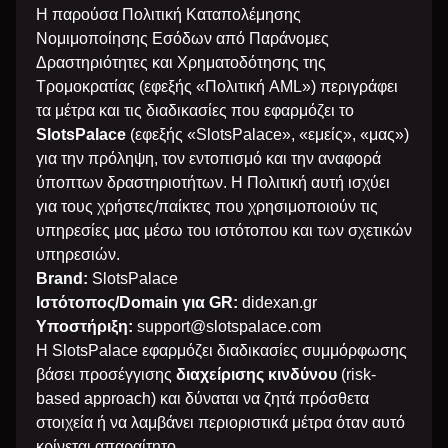
Η παρούσα Πολιτική Καταπολέμησης
Νομιμοποίησης Εσόδων από Παράνομες
Δραστηριότητες και Χρηματοδότησης της
Τρομοκρατίας (εφεξής «Πολιτική AML») περιγράφει
τα μέτρα και τις διαδικασίες που εφαρμόζει το
SlotsPalace
(εφεξής «SlotsPalace», «εμείς», «μας»)
για την πρόληψη, τον εντοπισμό και την αναφορά
ύποπτων δραστηριοτήτων. Η Πολιτική αυτή ισχύει
για τους χρήστες/παίκτες που χρησιμοποιούν τις
υπηρεσίες μας μέσω του ιστότοπου και των σχετικών
υπηρεσιών.
Brand:
SlotsPalace
Ιστότοπος/Domain για GR:
didexan.gr
Υποστήριξη:
support@slotspalace.com
Η SlotsPalace εφαρμόζει διαδικασίες συμμόρφωσης
βάσει προσέγγισης
διαχείρισης κινδύνου
(risk-
based approach) και δύναται να ζητά πρόσθετα
στοιχεία ή να λαμβάνει περιοριστικά μέτρα όταν αυτό
κρίνεται απαραίτητο.