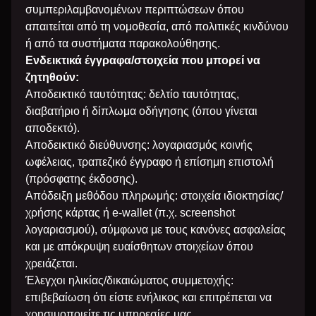
συμπεριλαμβανομένων περιπτώσεων όπου
απαιτείται από τη νομοθεσία, από πολιτικές κινδύνου
ή από τα συστήματα παρακολούθησης.
Ενδεικτικά έγγραφα/στοιχεία που μπορεί να
ζητηθούν:
Αποδεικτικό ταυτότητας: δελτίο ταυτότητας,
διαβατήριο ή δίπλωμα οδήγησης (όπου γίνεται
αποδεκτό).
Αποδεικτικό διεύθυνσης: λογαριασμός κοινής
ωφέλειας, τραπεζικό έγγραφο ή επίσημη επιστολή
(πρόσφατης έκδοσης).
Απόδειξη μεθόδου πληρωμής: στοιχεία ιδιοκτησίας/
χρήσης κάρτας ή e-wallet (π.χ. screenshot
λογαριασμού), σύμφωνα με τους κανόνες ασφαλείας
και με απόκρυψη ευαίσθητων στοιχείων όπου
χρειάζεται.
Έλεγχοι ηλικίας/δικαιώματος συμμετοχής:
επιβεβαίωση ότι είστε ενήλικος και επιτρέπεται να
χρησιμοποιείτε τις υπηρεσίες μας.